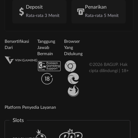
Deposit
Penarikan
Rata-rata 3 Menit
Rata-rata 5 Menit
Bersertifikasi
Tanggung
Browser
Dari
Jawab
Yang
Bermain
Didukung
©2026 BAGIJP. Hak
cipta dilindungi | 18+
Platform Penyedia Layanan
Slots