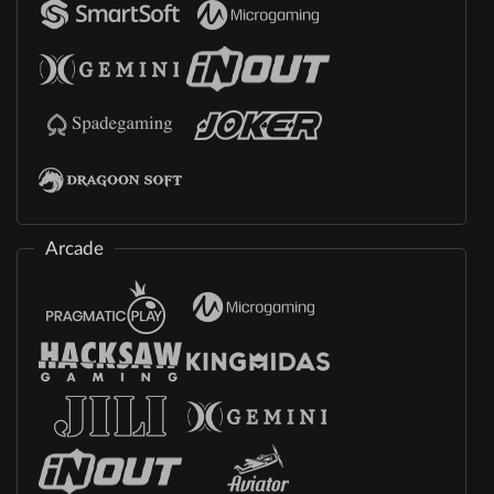
Arcade