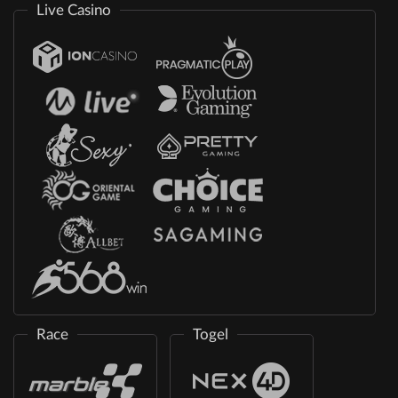
Live Casino
Race
Togel